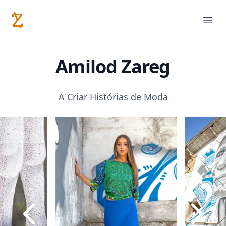
Amilod Zareg
Abri
Amilod Zareg
A Criar Histórias de Moda